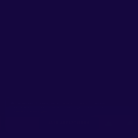
Wir verwenden Cookies, siehe
Cookie-Hinweis
für weitere
Informationen. Du kannst diese Einstellungen ändern unter
Cookie-Einstellungen.
Du spielst gerade die Demoversion. Das echte
ALLE AKZEPTIEREN
ECHT SPIELEN
Spiel ist viel interessanter