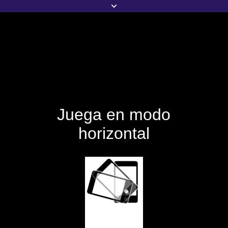
Show Ball
Salsa Technology