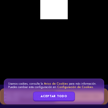
Usamos cookies, consulta la
Aviso de Cookies
para más información.
Puedes cambiar esta configuración en
Configuración de Cookies.
Estás jugando la versión demo. El
ACEPTAR TODO
juego real es mucho más
JUEGA CON DINERO REAL
interesante.