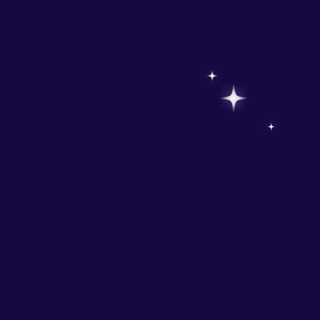
CONDITIONS GÉNÉRALES
PROMOTIONS
PAIEMENTS
NOS PARTENAIRES
Voir plus
Gambling can be addictive. Play responsibly. PolestarCasino.com only
accepts customers over 18 years of age
2026 © PolestarCasino.com All rights reserved
Nous utilisons des cookies, consultez la
Informations sur les cookies
pour plus d'informations. Vous pouvez modifier ces paramètres dans
Paramètres des Cookies.
ACCEPTER TOUT
S'INSCRIRE
SE CONNECTER