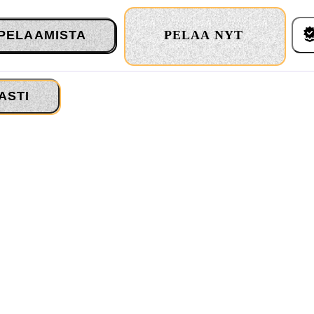
PELAAMISTA
PELAA NYT
ASTI