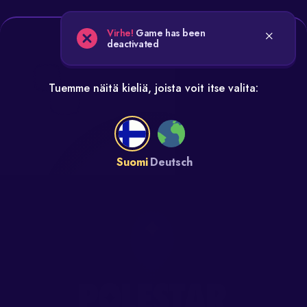
Virhe!
Game has been
×
HEI!
deactivated
Pelaat demotilassa. Oikea peli on
PELAA OIKEASTI
jännittävämpää
Tuemme näitä kieliä, joista voit itse valita:
Suomi
Deutsch