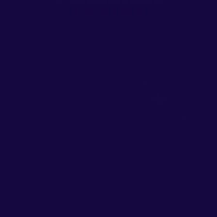
Käytämme evästeitä. Lisätietoja:
Evästeilmoitus
for more info. Voit muuttaa
näitä asetuksia
Evästeasetukset.
HYVÄKSY KAIKKI