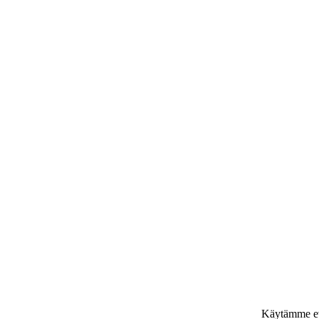
Käytämme evä