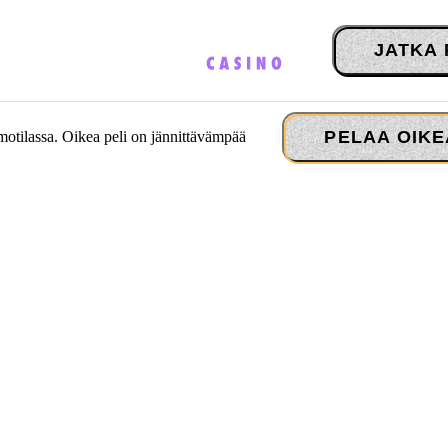
JATKA 
PELAA OIKE
motilassa. Oikea peli on jännittävämpää