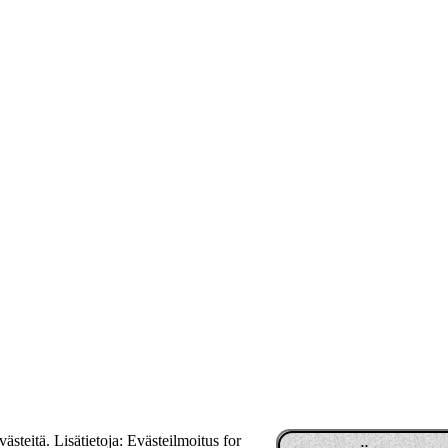
steitä. Lisätietoja:
Evästeilmoitus
for