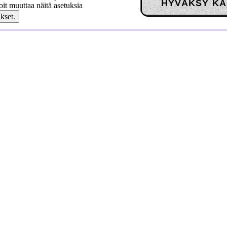
HYVÄKSY KA
oit muuttaa näitä asetuksia
kset.
Tuemme näitä kieliä, joista voit itse valita:
Suomi
Deutsch
eactivated