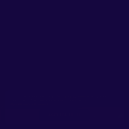
Utilizziamo i cookie, controlla
Informativa sui cookie
per ulteriori
informazioni. Puoi modificare queste impostazioni su
Impostazioni dei cookie.
Stai giocando per la versione demo. Il
ACCETTA TUTTI
GIOCA REALMENTE
gioco reale è molto più interessante