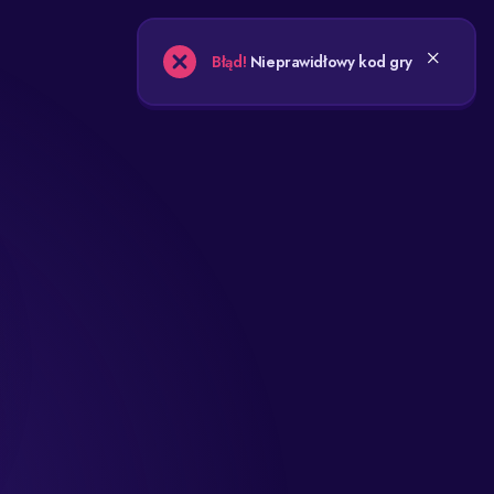
 SIĘ
ZAREJESTRUJ SIĘ
×
Błąd!
Nieprawidłowy kod gry
ERAZ