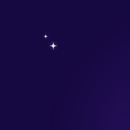
Grasz w wer
znacznie bar