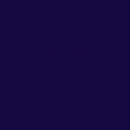
Deutsch
Live Chat
ALLGEMEINE INFOS
CASINO
LIVE CASINO
SPORT
SICHERHEIT UND DATENSCHUTZ
ALLGEMEINE GESCHÄFTSBEDINGUNGEN
AKTIONEN
ZAHLUNGEN