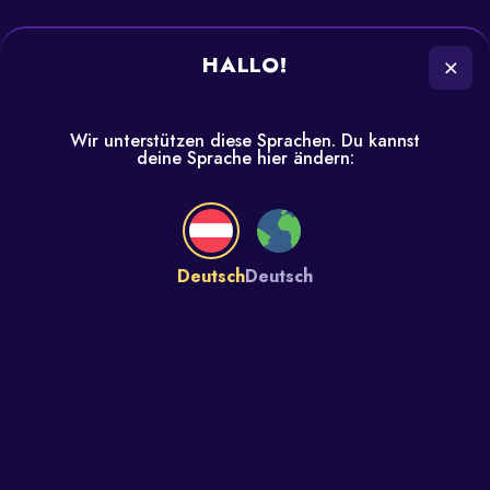
HALLO!
Wir unterstützen diese Sprachen. Du kannst
deine Sprache hier ändern:
Deutsch
Deutsch