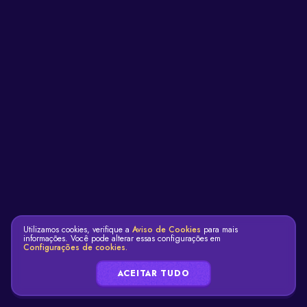
Utilizamos cookies, verifique a
Aviso de Cookies
para mais
informações. Você pode alterar essas configurações em
Configurações de cookies.
ACEITAR TUDO