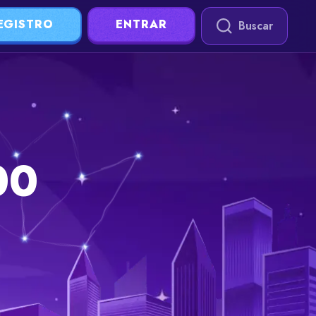
EGISTRO
ENTRAR
Buscar
00