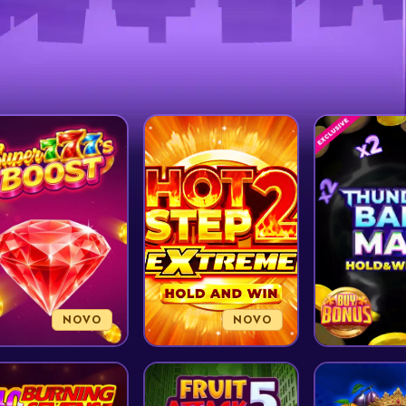
NOVO
NOVO