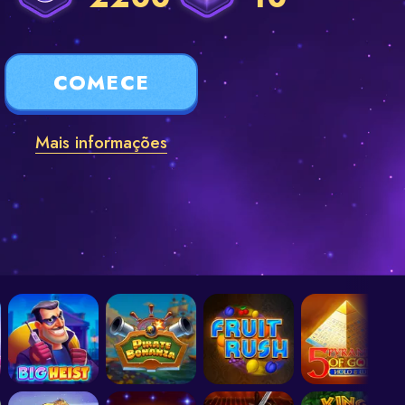
COMECE
Mais informações