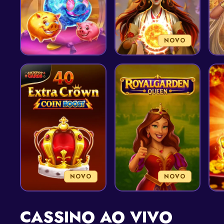
NOVO
NOVO
NOVO
CASSINO AO VIVO