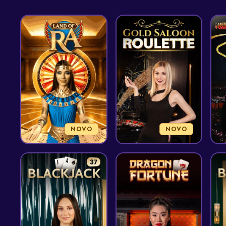
NOVO
NOVO