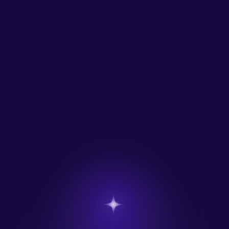
NOVO
NOVO
NOVO
NOVO
NOVO
NOVO