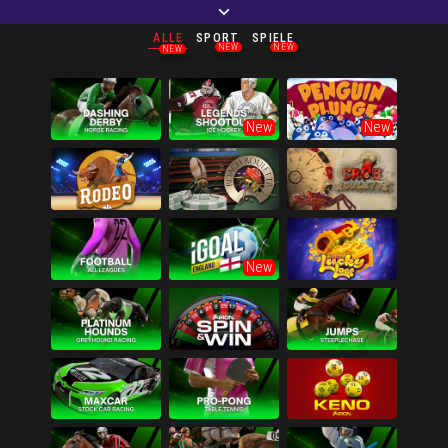
Kiron virtual sports
Kiron