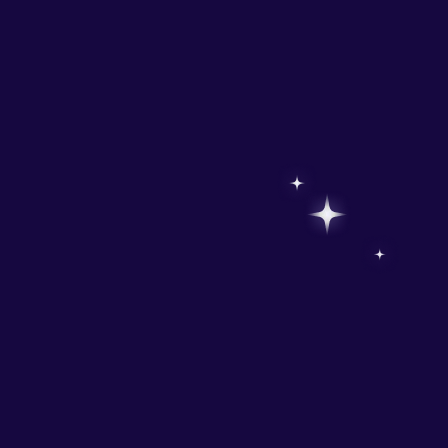
Betora
Happy Duck
Toucan Royale
Deutsch
Live Chat
ALLGEMEINE INFOS
CASINO
LIVE CASINO
SPORT
SICHERHEIT UND DATENSCHUTZ
ALLGEMEINE GESCHÄFTSBEDINGUNGEN