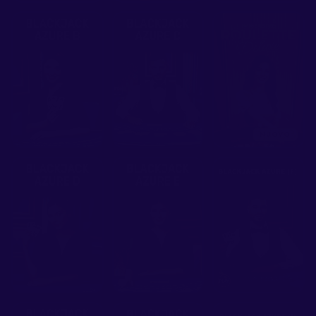
NUOVO