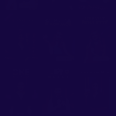
NUOVO
NUOVO
NUOVO