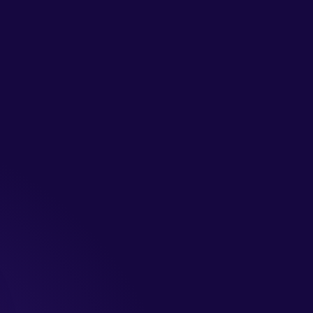
VO
NUOVO
VO