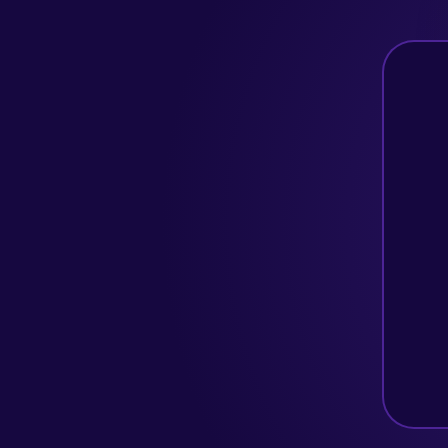
NUOVO
NUOVO
NUOVO
NUOVO