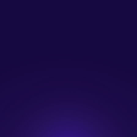
NUOVO
NUO
NUOVO
NUO