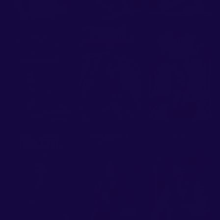
NY
NY
NY