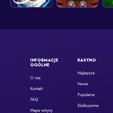
INFORMACJE
KASYNO
OGÓLNE
Najlepsze
O nas
Nowe
Kontakt
Popularne
FAQ
Ekskluzywne
Mapa witryny