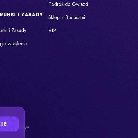
Podróż do Gwiazd
RUNKI I ZASADY
Sklep z Bonusami
nki i Zasady
VIP
gi i zażalenia
IE
 18 years of age