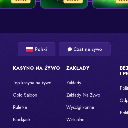
NOWE
NOWE
NO
Polski
Czat na żywo
KASYNO NA ŻYWO
ZAKŁADY
BE
I 
Top kasyna na żywo
Zakłady
Poli
Gold Saloon
Zakłady Na Żywo
Odp
Ruletka
Wyścigi konne
Poli
Blackjack
Wirtualne