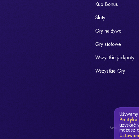
Kup Bonus
Sloty
Gry na żywo
Gry stołowe
Wszystkie jackpoty
Wszystkie Gry
Używamy 
Polityka
uzyskać w
Gambling can be
możesz d
Ustawien