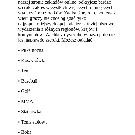
naszej stronie zakładów online, odkryjesz bardzo
szeroki zakres wszystkich większych i mniejszych
wydarzeń oraz rynków. Zadbaliśmy o to, ponieważ
wielu graczy nie chce oglądać tylko
najpopularniejszych opcji, ale też bardziej niszowe
wydarzenia z różnych regionów, krajów i
kontynentów. Wachlarz dyscyplin w naszej ofercie
jest naprawdę szeroki. Możesz oglądać:
• Piłka nożna
• Koszykówka
• Tenis
• Baseball
• Golf
• MMA
• Siatkówka
• Tenis stołowy
• Boks