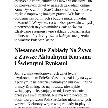
estetycznie zaprojektowana i łatwa w obsłudze. Już
od pierwszych chwil w naszych zakładach online
zauważysz, że PoleStarCasino zostało stworzone z
myślą o naprawdę każdym graczu. Właśnie to
odróżnia nas od innych i buduje naszą unikalną
tożsamość! Wszystko, co widzisz, powstało z myślą
o potrzebach użytkowników z całego świata.
Elastyczne i responsywne zakłady bukmacherskie
online, w których zagrasz na każdym urządzeniu -
to właśnie PoleStarCasino!
Niesamowite Zakłady Na Żywo
z Zawsze Aktualnymi Kursami
i Świetnymi Rynkami
Jedną z niekwestionowanych zalet bycia
użytkownikiem PoleStarCasino są zakłady na żywo
z jednymi z najbardziej aktualnych kursów i linii w
branży iGaming. To najnowszy, niezwykle
wciągający i ekscytujący trend, który obecnie
przeżywa swój rozkwit. Nie ma wątpliwości, że
dostarcza graczom PoleStarCasino niesamowitych
wrażeń. Niektórzy wręcz wolą zakłady in-play od