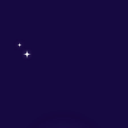
Anbieter
Weitere Spiele folgen bald. Schau dir in der
Zwischenzeit unsere
Top Live Casino
Kategorie