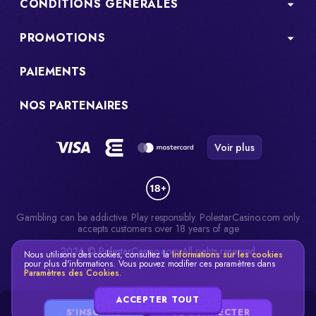
CONDITIONS GÉNÉRALES
PROMOTIONS
PAIEMENTS
NOS PARTENAIRES
Voir plus
Gambling can be addictive. Play responsibly. PolestarCasino.com only
accepts customers over 18 years of age
2026 © PolestarCasino.com All rights reserved
Nous utilisons des cookies, consultez la
Informations sur les cookies
pour plus d'informations. Vous pouvez modifier ces paramètres dans
Paramètres des Cookies.
ACCEPTER TOUT
S'INSCRIRE
SE CONNECTER