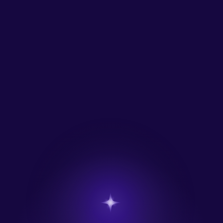
ACTIF
VOLTENT BOOSTER
€6,500,000
Pari Min.
€0.10
Date d'expiration:
40
jours
00
:
39
:
11
PARTICIPER
SPORT
ACTIF
LES MAÎTRES