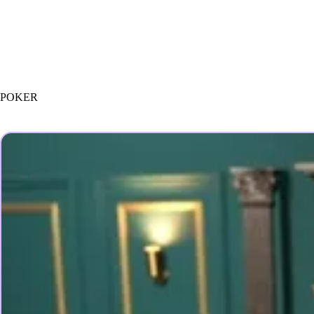
POKER