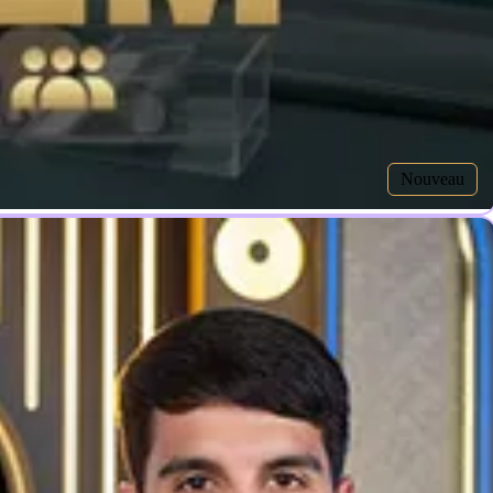
Nouveau