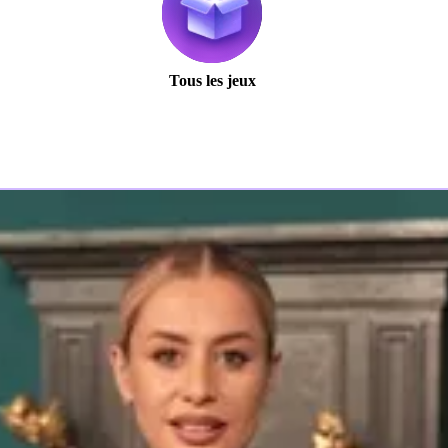
Tous les jeux