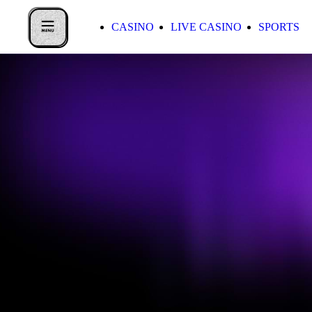
CASINO
LIVE CASINO
SPORTS