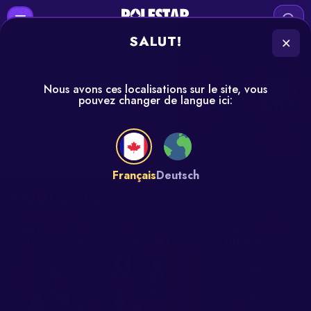
SALUT!
Nous avons ces localisations sur le site, vous
pouvez changer de langue ici:
Fournisseurs
Meilleurs
Gold Saloon
Roulette
jeux en
direct
Français
Deutsch
ROULETTE