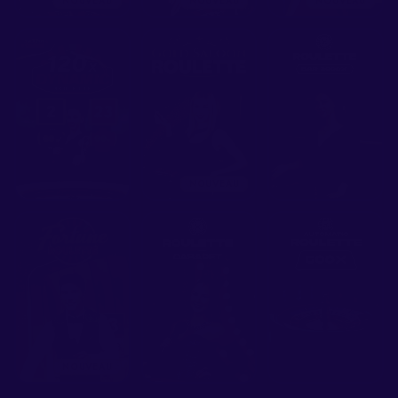
NOUVEAU
NOUVEAU
NOUVEAU
NOUVEAU
NOUVEAU