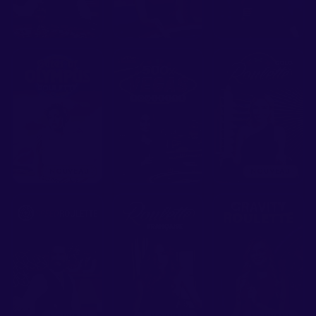
NOUVEAU
NOUVEAU